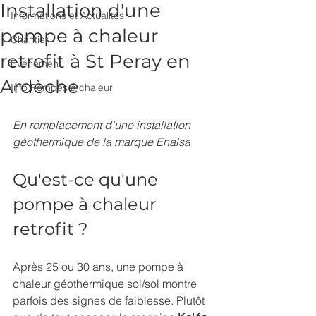
Installation d'une
Informations et Actualités
pompe à chaleur
Chantier
retrofit à St Peray en
Evénement
Ardèche
Info Pompes à chaleur
En remplacement d'une installation 
géothermique de la marque Enalsa	
Qu'est-ce qu'une 
pompe à chaleur 
retrofit ?
Après 25 ou 30 ans, une pompe à 
chaleur géothermique sol/sol montre 
parfois des signes de faiblesse. Plutôt 