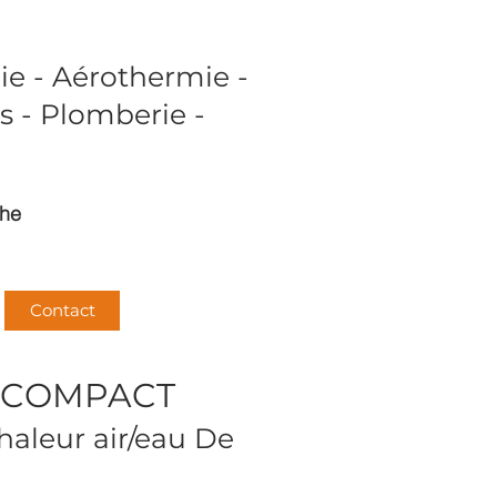
e - Aérothermie -
s - Plomberie -
che
Contact
S COMPACT
aleur air/eau De