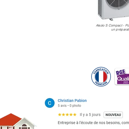
Alezio S Compact - P
un
préparat