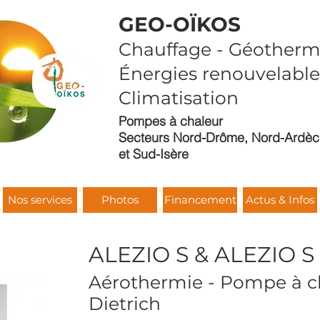
GEO-OÏKOS
Chauffage - Géothermi
Énergies renouvelable
Climatisation
Pompes à chaleur
Secteurs Nord-Drôme, Nord-Ardè
et Sud-Isère
Nos services
Photos
Financement
Actus & Infos
ALEZIO S & ALEZIO 
Aérothermie - Pompe à ch
Dietrich