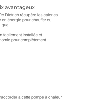
oix avantageux
e Dietrich récupère les calories
me en énergie pour chauffer ou
lique.
 facilement installée et
tonomie pour complètement
​
 aux besoins (plus économique)
r en hiver, rafraichir en été
nectée
tion énergétique !
raccorder à cette pompe à chaleur