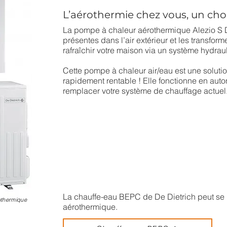
L’aérothermie chez vous, un ch
La pompe à chaleur aérothermique Alezio S D
présentes dans l’air extérieur et les transfor
rafraîchir votre maison via un système hydrau
Cette pompe à chaleur air/eau est une solution
rapidement rentable ! Elle fonctionne en au
remplacer votre système de chauffage actuel.
Système INVERTER : la puissance s’adapte
Pompe à chaleur pour toutes saisons : chauffe
Système E-pilot : une pompe à chaleur con
Energie renouvelable : participer à la transi
La chauffe-eau BEPC de De Dietrich peut se 
othermique
aérothermique.