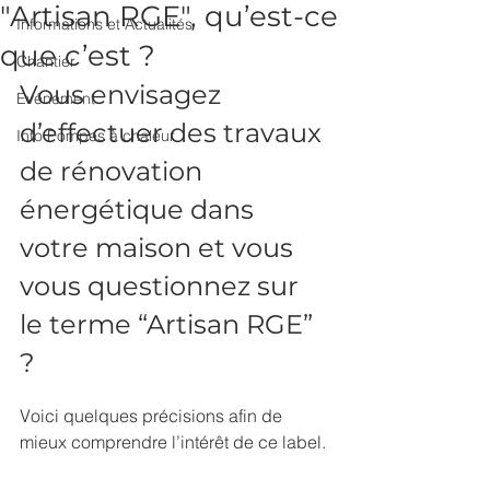
"Artisan RGE", qu’est-ce
Informations et Actualités
que c’est ?
Chantier
Vous envisagez 
Evénement
d’effectuer des travaux 
Info Pompes à chaleur
de rénovation 
énergétique dans 
votre maison et vous 
vous questionnez sur 
le terme “Artisan RGE” 
?
Voici quelques précisions afin de 
mieux comprendre l’intérêt de ce label.