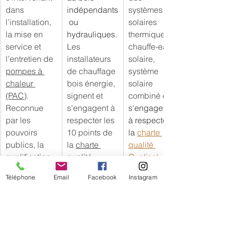
dans 
indépendants
systèmes 
l’installation, 
 ou 
solaires 
la mise en 
hydrauliques.
thermiques : 
service et 
Les 
chauffe-eau 
l’entretien de 
installateurs 
solaire, 
pompes à 
de chauffage 
système 
chaleur 
bois énergie, 
solaire 
(PAC)
. 
signent et 
combiné
 et 
Reconnue 
s'engagent à 
s'engageant 
par les 
respecter les 
à respecter 
pouvoirs 
10 points de 
la 
charte 
publics, la 
la 
charte 
qualité 
qualification 
qualité 
Qualisol
RGE 
Qualibois
.
Téléphone
Email
Facebook
Instagram
QualiPAC 
garantit la 
qualité 
d’installation 