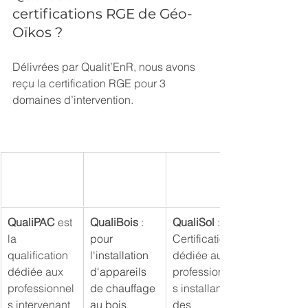
certifications RGE de Géo-
Oïkos ?
Délivrées par Qualit’EnR, nous avons 
reçu la certification RGE pour 3 
domaines d’intervention.
QualiPAC 
est 
QualiBois 
: 
QualiSol 
: 
la 
pour 
Certification 
qualification 
l'installation 
dédiée aux 
dédiée aux 
d'appareils 
professionnel
professionnel
de chauffage 
s installant 
s intervenant 
au bois 
des 