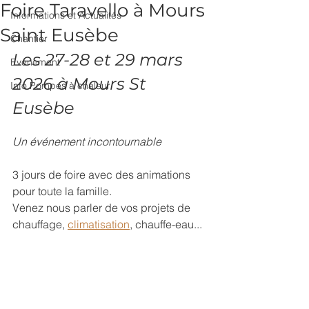
Foire Taravello à Mours
Informations et Actualités
Saint Eusèbe
Chantier
Les 27-28 et 29 mars 
Evénement
2026 à Mours St 
Info Pompes à chaleur
Eusèbe
Un événement incontournable 
3 jours de foire avec des animations 
pour toute la famille.
Venez nous parler de vos projets de 
chauffage, 
climatisation
, chauffe-eau...