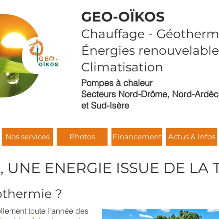
GEO-OÏKOS
Chauffage - Géothermi
Énergies renouvelable
Climatisation
Pompes à chaleur
Secteurs Nord-Drôme, Nord-Ardè
et Sud-Isère
Nos services
Photos
Financement
Actus & Infos
 UNE ENERGIE ISSUE DE LA 
othermie ?
lement toute l'année des