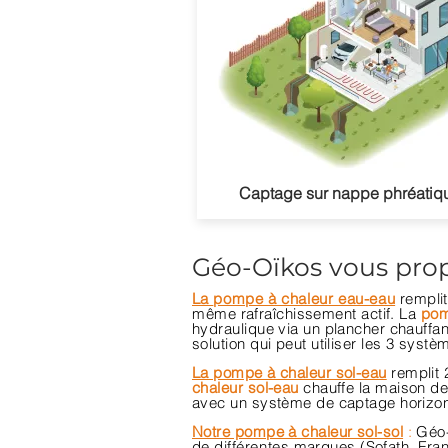
Captage sur nappe phréatiq
Géo-Oïkos vous prop
La
pompe à chaleur eau-eau
remplit
même
rafraîchissement actif. La
pom
hydraulique via un plancher chauffa
solution qui peut utiliser les 3 syst
La pompe à chaleur sol-eau
remplit 
chaleur sol-eau
chauffe la maison de
avec un système de captage horizon
Notre pompe à chaleur sol-sol
:
Géo
de
différentes
marques (Sofath, Fra