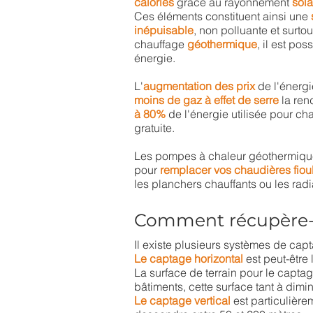
calories
grâce au rayonnement
sola
Ces éléments constituent ainsi une
inépuisable
, non polluante et surto
chauffage
géothermique
, il est pos
énergie.
L'
augmentation des prix
de l'énergi
moins de gaz à effet de serre
la ren
à 80%
de l'énergie utilisée pour cha
gratuite.
Les pompes à chaleur géothermique
pour
remplacer vos chaudières fiou
les planchers chauffants ou les radi
Comment récupère-t
Il existe plusieurs systèmes de ca
Le captage horizontal
est peut-être
La surface de terrain pour le captag
bâtiments, cette surface tant à dimi
Le captage vertical
est particulière