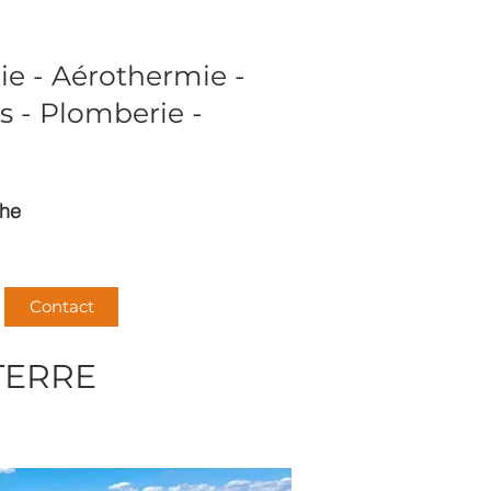
e - Aérothermie -
s - Plomberie -
che
Contact
TERRE