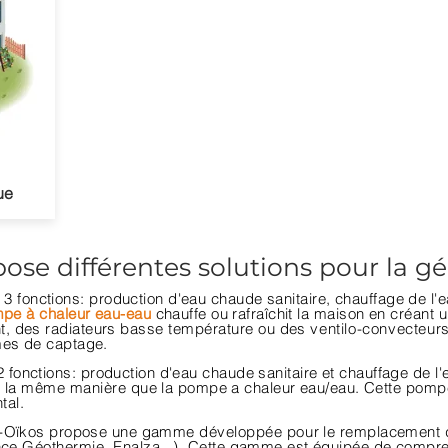
ue
ose différentes solutions pour la g
 3 fonctions: production d'eau chaude sanitaire, chauffage de l'e
pe à chaleur eau-eau
chauffe ou rafraîchit la maison en
créant
un
nt, des radiateurs basse
température
ou des
ventilo-convecteur
èmes de captage.
2 fonctions: production d'eau chaude sanitaire et chauffage de l'
 la
même
manière
que la pompe a chaleur eau/eau
. Cette pomp
tal.
-
Oïkos propose une gamme
développée
pour
le remplacement d
nce
Géothermie
, Enalza...). Cette gamme est équipée de compr