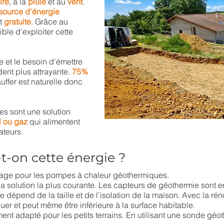
ire
, à la
pluie
et au
vent
.
source d'énergie
ut
gratuite
. Grâce au
sible d'exploiter cette
e et le besoin d'émettre
dent plus attrayante.
75%
uffer est naturelle donc
s sont une solution
l ou gaz
qui alimentent
ateurs.
-on cette énergie ?
ptage pour les pompes à chaleur géothermiques.
 la solution la plus courante. Les capteurs de géothermie sont e
e dépend de la taille et de l'isolation de la maison. Avec la r
nuer et peut même être inférieure à la surface habitable.
ment adapté pour les petits terrains. En
utilisant une sonde géo